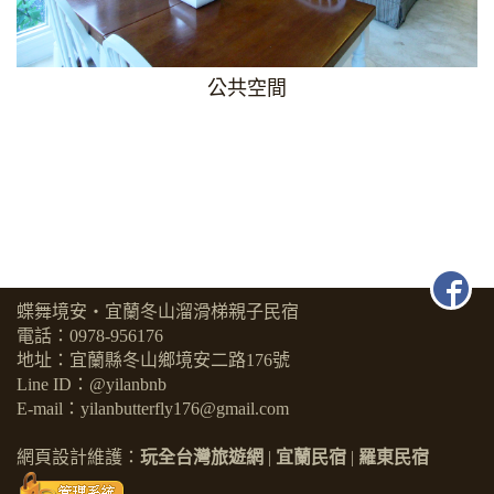
公共空間
蝶舞境安・宜蘭冬山溜滑梯親子民宿
電話：
0978-956176
地址：宜蘭縣冬山鄉境安二路176號
Line ID：@yilanbnb
E-mail：yilanbutterfly176@gmail.com
網頁設計維護：
玩全台灣旅遊網
|
宜蘭民宿
|
羅東民宿